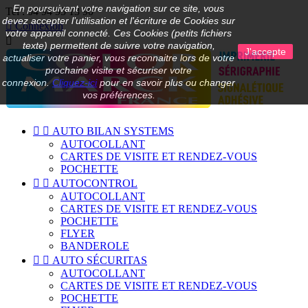
En poursuivant votre navigation sur ce site, vous
Tel :
04 94 95 13 90
devez accepter l’utilisation et l'écriture de Cookies sur

Connexion
votre appareil connecté. Ces Cookies (petits fichiers

texte) permettent de suivre votre navigation,
J'accepte
actualiser votre panier, vous reconnaitre lors de votre
prochaine visite et sécuriser votre
connexion.
Cliquez-ici
pour en savoir plus ou changer
vos préférences.


AUTO BILAN SYSTEMS
AUTOCOLLANT
CARTES DE VISITE ET RENDEZ-VOUS
POCHETTE


AUTOCONTROL
AUTOCOLLANT
CARTES DE VISITE ET RENDEZ-VOUS
POCHETTE
FLYER
BANDEROLE


AUTO SÉCURITAS
AUTOCOLLANT
CARTES DE VISITE ET RENDEZ-VOUS
POCHETTE