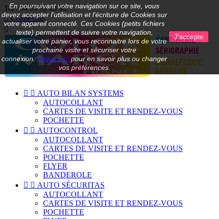
En poursuivant votre navigation sur ce site, vous
Tel :
04 94 95 13 90
devez accepter l’utilisation et l'écriture de Cookies sur

Connexion
votre appareil connecté. Ces Cookies (petits fichiers

texte) permettent de suivre votre navigation,
J'accepte
actualiser votre panier, vous reconnaitre lors de votre
prochaine visite et sécuriser votre
connexion.
Cliquez-ici
pour en savoir plus ou changer
vos préférences.


AUTO BILAN SYSTEMS
AUTOCOLLANT
CARTES DE VISITE ET RENDEZ-VOUS
POCHETTE


AUTOCONTROL
AUTOCOLLANT
CARTES DE VISITE ET RENDEZ-VOUS
POCHETTE
FLYER
BANDEROLE


AUTO SÉCURITAS
AUTOCOLLANT
CARTES DE VISITE ET RENDEZ-VOUS
POCHETTE