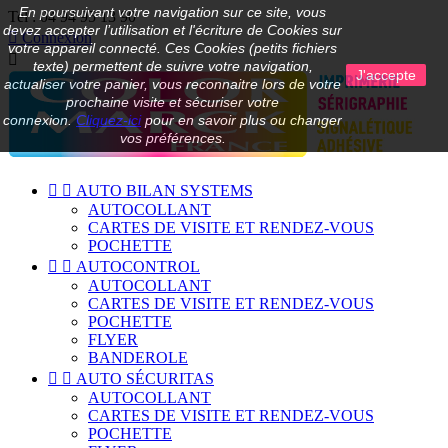
En poursuivant votre navigation sur ce site, vous
Tel :
04 94 95 13 90
devez accepter l’utilisation et l'écriture de Cookies sur

Connexion
votre appareil connecté. Ces Cookies (petits fichiers

texte) permettent de suivre votre navigation,
J'accepte
actualiser votre panier, vous reconnaitre lors de votre
prochaine visite et sécuriser votre
connexion.
Cliquez-ici
pour en savoir plus ou changer
vos préférences.


AUTO BILAN SYSTEMS
AUTOCOLLANT
CARTES DE VISITE ET RENDEZ-VOUS
POCHETTE


AUTOCONTROL
AUTOCOLLANT
CARTES DE VISITE ET RENDEZ-VOUS
POCHETTE
FLYER
BANDEROLE


AUTO SÉCURITAS
AUTOCOLLANT
CARTES DE VISITE ET RENDEZ-VOUS
POCHETTE